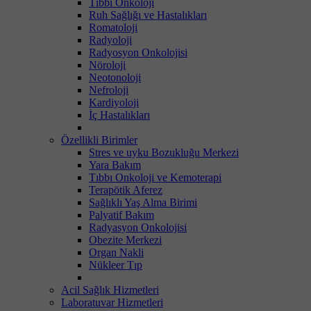
Tıbbi Onkoloji
Ruh Sağlığı ve Hastalıkları
Romatoloji
Radyoloji
Radyosyon Onkolojisi
Nöroloji
Neotonoloji
Nefroloji
Kardiyoloji
İç Hastalıkları
Özellikli Birimler
Stres ve uyku Bozukluğu Merkezi
Yara Bakım
Tıbbı Onkoloji ve Kemoterapi
Terapötik Aferez
Sağlıklı Yaş Alma Birimi
Palyatif Bakım
Radyasyon Onkolojisi
Obezite Merkezi
Organ Nakli
Nükleer Tıp
Acil Sağlık Hizmetleri
Laboratuvar Hizmetleri