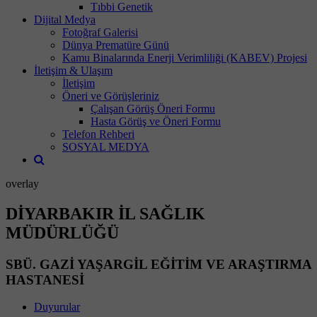
Tıbbi Genetik
Dijital Medya
Fotoğraf Galerisi
Dünya Prematüre Günü
Kamu Binalarında Enerji Verimliliği (KABEV) Projesi
İletişim & Ulaşım
İletişim
Öneri ve Görüşleriniz
Çalışan Görüş Öneri Formu
Hasta Görüş ve Öneri Formu
Telefon Rehberi
SOSYAL MEDYA
overlay
DİYARBAKIR İL SAĞLIK
MÜDÜRLÜĞÜ
SBÜ. GAZİ YAŞARGİL EĞİTİM VE ARAŞTIRMA
HASTANESİ
Duyurular