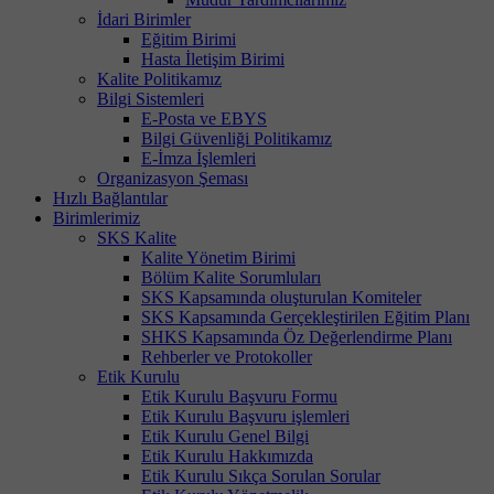
İdari Birimler
Eğitim Birimi
Hasta İletişim Birimi
Kalite Politikamız
Bilgi Sistemleri
E-Posta ve EBYS
Bilgi Güvenliği Politikamız
E-İmza İşlemleri
Organizasyon Şeması
Hızlı Bağlantılar
Birimlerimiz
SKS Kalite
Kalite Yönetim Birimi
Bölüm Kalite Sorumluları
SKS Kapsamında oluşturulan Komiteler
SKS Kapsamında Gerçekleştirilen Eğitim Planı
SHKS Kapsamında Öz Değerlendirme Planı
Rehberler ve Protokoller
Etik Kurulu
Etik Kurulu Başvuru Formu
Etik Kurulu Başvuru işlemleri
Etik Kurulu Genel Bilgi
Etik Kurulu Hakkımızda
Etik Kurulu Sıkça Sorulan Sorular