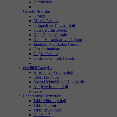
Kardiyoloji
Cerrahi Branşlar
Üroloji
Plastik Cerrahi
Ortopedi ve Travmatoloji
Kulak Burun Boğaz
Kalp Damar Cerrahi
Kadın Hastalıkları ve Doğum
Jinekolojik Onkoloji Cerrahi
Göz Hastalıkları
Göğüs Cerrahi
Gastroenterolojik Cerrahi
Özellikli Branşlar
Histoloji ve Embriyoloji
Spor Hekimliği
Sualtı Hekimliği ve Hiperbarik
Alerji ve İmmünoloji
Getat
Laboratuvar Hizmetleri
Tıbbi Mikrobiyoloji
Tıbbi Patoloji
Tıbbi Biyokimya
Nükleer Tıp