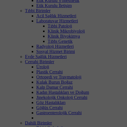
Etik Kurulu Yönetmelik
Etik Kurulu İletişim
Tıbbi Birimler
Acil Sağlık Hizmetleri
Laboratuvar Hizmetleri
Tıbbi Patoloji
Klinik Mikrobiyoloji
Klinik Biyokimya
Tıbbı Genetik
Radyoloji Hizmetleri
Sosyal Hizmet Birimi
Evde Sağlık Hizmetleri
Cerrahi Birimler
Üroloji
Plastik Cerrahi
Ortopedi ve Travmatoloji
Kulak Burun Boğaz
Kalp Damar Cerrahi
Kadın Hastalıkları ve Doğum
Jinekolojik Onkoloji Cerrahi
Göz Hastalıkları
Göğüs Cerrahi
Gastroenterolojik Cerrahi
Dahili Birimler