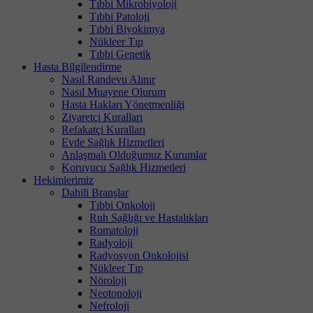
Tıbbi Mikrobiyoloji
Tıbbi Patoloji
Tıbbi Biyokimya
Nükleer Tıp
Tıbbi Genetik
Hasta Bilgilendirme
Nasıl Randevu Alınır
Nasıl Muayene Olurum
Hasta Hakları Yönetmenliği
Ziyaretçi Kuralları
Refakatçi Kuralları
Evde Sağlık Hizmetleri
Anlaşmalı Olduğumuz Kurumlar
Koruyucu Sağlık Hizmetleri
Hekimlerimiz
Dahili Branşlar
Tıbbi Onkoloji
Ruh Sağlığı ve Hastalıkları
Romatoloji
Radyoloji
Radyosyon Onkolojisi
Nükleer Tıp
Nöroloji
Neotonoloji
Nefroloji