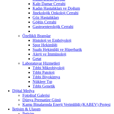
Kalp Damar Cerrahi
Kadın Hastalıkları ve Doğum
Jinekolojik Onkoloji Cerrahi
Göz Hastalıkları
Göğüs Cerrahi
Gastroenterolojik Cerrahi
Özellikli Branşlar
Histoloji ve Embriyoloji
Spor Hekimliği
Sualtı Hekimliği ve Hiperbarik
Alerji ve İmmünoloji
Getat
Laboratuvar Hizmetleri
Tıbbi Mikrobiyoloji
Tıbbi Patoloji
Tıbbi Biyokimya
Nükleer Tıp
Tıbbi Genetik
Dijital Medya
Fotoğraf Galerisi
Dünya Prematüre Günü
Kamu Binalarında Enerji Verimliliği (KABEV) Projesi
İletişim & Ulaşım
İletişim