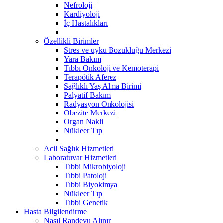
Nefroloji
Kardiyoloji
İç Hastalıkları
Özellikli Birimler
Stres ve uyku Bozukluğu Merkezi
Yara Bakım
Tıbbı Onkoloji ve Kemoterapi
Terapötik Aferez
Sağlıklı Yaş Alma Birimi
Palyatif Bakım
Radyasyon Onkolojisi
Obezite Merkezi
Organ Nakli
Nükleer Tıp
Acil Sağlık Hizmetleri
Laboratuvar Hizmetleri
Tıbbi Mikrobiyoloji
Tıbbi Patoloji
Tıbbi Biyokimya
Nükleer Tıp
Tıbbi Genetik
Hasta Bilgilendirme
Nasıl Randevu Alınır