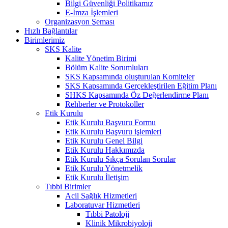
Bilgi Güvenliği Politikamız
E-İmza İşlemleri
Organizasyon Şeması
Hızlı Bağlantılar
Birimlerimiz
SKS Kalite
Kalite Yönetim Birimi
Bölüm Kalite Sorumluları
SKS Kapsamında oluşturulan Komiteler
SKS Kapsamında Gerçekleştirilen Eğitim Planı
SHKS Kapsamında Öz Değerlendirme Planı
Rehberler ve Protokoller
Etik Kurulu
Etik Kurulu Başvuru Formu
Etik Kurulu Başvuru işlemleri
Etik Kurulu Genel Bilgi
Etik Kurulu Hakkımızda
Etik Kurulu Sıkça Sorulan Sorular
Etik Kurulu Yönetmelik
Etik Kurulu İletişim
Tıbbi Birimler
Acil Sağlık Hizmetleri
Laboratuvar Hizmetleri
Tıbbi Patoloji
Klinik Mikrobiyoloji