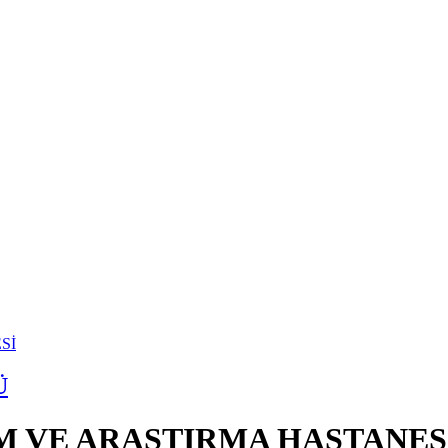
Ü
İM VE ARAŞTIRMA HASTANES