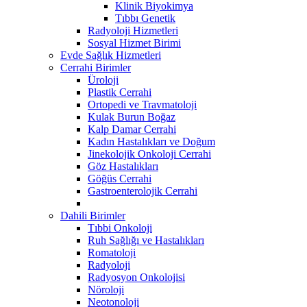
Klinik Biyokimya
Tıbbı Genetik
Radyoloji Hizmetleri
Sosyal Hizmet Birimi
Evde Sağlık Hizmetleri
Cerrahi Birimler
Üroloji
Plastik Cerrahi
Ortopedi ve Travmatoloji
Kulak Burun Boğaz
Kalp Damar Cerrahi
Kadın Hastalıkları ve Doğum
Jinekolojik Onkoloji Cerrahi
Göz Hastalıkları
Göğüs Cerrahi
Gastroenterolojik Cerrahi
Dahili Birimler
Tıbbi Onkoloji
Ruh Sağlığı ve Hastalıkları
Romatoloji
Radyoloji
Radyosyon Onkolojisi
Nöroloji
Neotonoloji