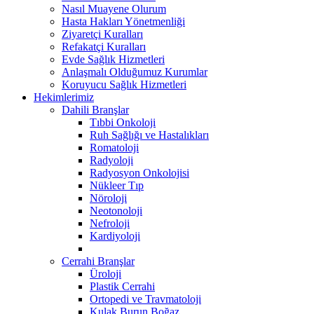
Nasıl Muayene Olurum
Hasta Hakları Yönetmenliği
Ziyaretçi Kuralları
Refakatçi Kuralları
Evde Sağlık Hizmetleri
Anlaşmalı Olduğumuz Kurumlar
Koruyucu Sağlık Hizmetleri
Hekimlerimiz
Dahili Branşlar
Tıbbi Onkoloji
Ruh Sağlığı ve Hastalıkları
Romatoloji
Radyoloji
Radyosyon Onkolojisi
Nükleer Tıp
Nöroloji
Neotonoloji
Nefroloji
Kardiyoloji
Cerrahi Branşlar
Üroloji
Plastik Cerrahi
Ortopedi ve Travmatoloji
Kulak Burun Boğaz