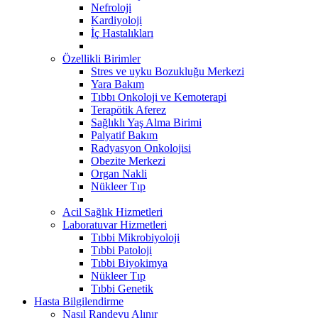
Nefroloji
Kardiyoloji
İç Hastalıkları
Özellikli Birimler
Stres ve uyku Bozukluğu Merkezi
Yara Bakım
Tıbbı Onkoloji ve Kemoterapi
Terapötik Aferez
Sağlıklı Yaş Alma Birimi
Palyatif Bakım
Radyasyon Onkolojisi
Obezite Merkezi
Organ Nakli
Nükleer Tıp
Acil Sağlık Hizmetleri
Laboratuvar Hizmetleri
Tıbbi Mikrobiyoloji
Tıbbi Patoloji
Tıbbi Biyokimya
Nükleer Tıp
Tıbbi Genetik
Hasta Bilgilendirme
Nasıl Randevu Alınır