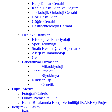
Kalp Damar Cerrahi
Kadın Hastalıkları ve Doğum
Jinekolojik Onkoloji Cerrahi
Göz Hastalıkları
Göğüs Cerrahi
Gastroenterolojik Cerrahi
Özellikli Branşlar
Histoloji ve Embriyoloji
Spor Hekimliği
Sualtı Hekimliği ve Hiperbarik
Alerji ve İmmünoloji
Getat
Laboratuvar Hizmetleri
Tıbbi Mikrobiyoloji
Tıbbi Patoloji
Tıbbi Biyokimya
Nükleer Tıp
Tıbbi Genetik
Dijital Medya
Fotoğraf Galerisi
Dünya Prematüre Günü
Kamu Binalarında Enerji Verimliliği (KABEV) Projesi
İletişim & Ulaşım
İletişim