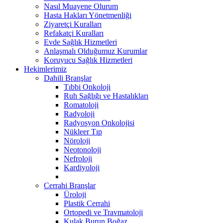
Nasıl Muayene Olurum
Hasta Hakları Yönetmenliği
Ziyaretçi Kuralları
Refakatçi Kuralları
Evde Sağlık Hizmetleri
Anlaşmalı Olduğumuz Kurumlar
Koruyucu Sağlık Hizmetleri
Hekimlerimiz
Dahili Branşlar
Tıbbi Onkoloji
Ruh Sağlığı ve Hastalıkları
Romatoloji
Radyoloji
Radyosyon Onkolojisi
Nükleer Tıp
Nöroloji
Neotonoloji
Nefroloji
Kardiyoloji
Cerrahi Branşlar
Üroloji
Plastik Cerrahi
Ortopedi ve Travmatoloji
Kulak Burun Boğaz