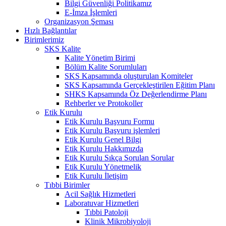
Bilgi Güvenliği Politikamız
E-İmza İşlemleri
Organizasyon Şeması
Hızlı Bağlantılar
Birimlerimiz
SKS Kalite
Kalite Yönetim Birimi
Bölüm Kalite Sorumluları
SKS Kapsamında oluşturulan Komiteler
SKS Kapsamında Gerçekleştirilen Eğitim Planı
SHKS Kapsamında Öz Değerlendirme Planı
Rehberler ve Protokoller
Etik Kurulu
Etik Kurulu Başvuru Formu
Etik Kurulu Başvuru işlemleri
Etik Kurulu Genel Bilgi
Etik Kurulu Hakkımızda
Etik Kurulu Sıkça Sorulan Sorular
Etik Kurulu Yönetmelik
Etik Kurulu İletişim
Tıbbi Birimler
Acil Sağlık Hizmetleri
Laboratuvar Hizmetleri
Tıbbi Patoloji
Klinik Mikrobiyoloji