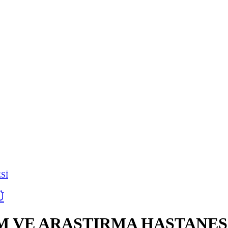
Ü
İM VE ARAŞTIRMA HASTANES