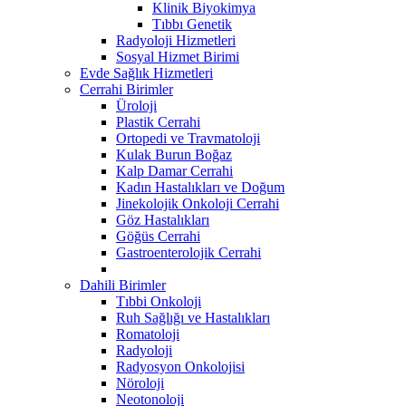
Klinik Biyokimya
Tıbbı Genetik
Radyoloji Hizmetleri
Sosyal Hizmet Birimi
Evde Sağlık Hizmetleri
Cerrahi Birimler
Üroloji
Plastik Cerrahi
Ortopedi ve Travmatoloji
Kulak Burun Boğaz
Kalp Damar Cerrahi
Kadın Hastalıkları ve Doğum
Jinekolojik Onkoloji Cerrahi
Göz Hastalıkları
Göğüs Cerrahi
Gastroenterolojik Cerrahi
Dahili Birimler
Tıbbi Onkoloji
Ruh Sağlığı ve Hastalıkları
Romatoloji
Radyoloji
Radyosyon Onkolojisi
Nöroloji
Neotonoloji