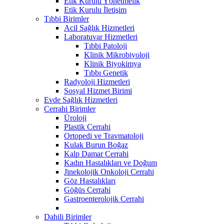
Etik Kurulu Yönetmelik
Etik Kurulu İletişim
Tıbbi Birimler
Acil Sağlık Hizmetleri
Laboratuvar Hizmetleri
Tıbbi Patoloji
Klinik Mikrobiyoloji
Klinik Biyokimya
Tıbbı Genetik
Radyoloji Hizmetleri
Sosyal Hizmet Birimi
Evde Sağlık Hizmetleri
Cerrahi Birimler
Üroloji
Plastik Cerrahi
Ortopedi ve Travmatoloji
Kulak Burun Boğaz
Kalp Damar Cerrahi
Kadın Hastalıkları ve Doğum
Jinekolojik Onkoloji Cerrahi
Göz Hastalıkları
Göğüs Cerrahi
Gastroenterolojik Cerrahi
Dahili Birimler