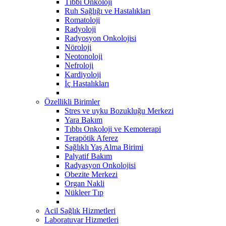
Tıbbi Onkoloji
Ruh Sağlığı ve Hastalıkları
Romatoloji
Radyoloji
Radyosyon Onkolojisi
Nöroloji
Neotonoloji
Nefroloji
Kardiyoloji
İç Hastalıkları
Özellikli Birimler
Stres ve uyku Bozukluğu Merkezi
Yara Bakım
Tıbbı Onkoloji ve Kemoterapi
Terapötik Aferez
Sağlıklı Yaş Alma Birimi
Palyatif Bakım
Radyasyon Onkolojisi
Obezite Merkezi
Organ Nakli
Nükleer Tıp
Acil Sağlık Hizmetleri
Laboratuvar Hizmetleri