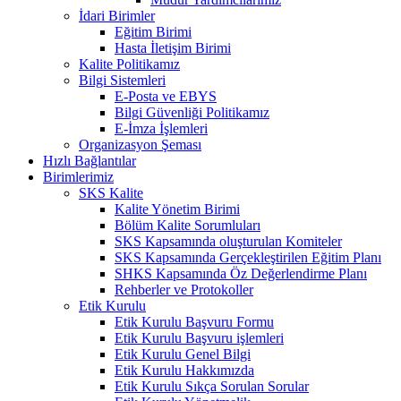
İdari Birimler
Eğitim Birimi
Hasta İletişim Birimi
Kalite Politikamız
Bilgi Sistemleri
E-Posta ve EBYS
Bilgi Güvenliği Politikamız
E-İmza İşlemleri
Organizasyon Şeması
Hızlı Bağlantılar
Birimlerimiz
SKS Kalite
Kalite Yönetim Birimi
Bölüm Kalite Sorumluları
SKS Kapsamında oluşturulan Komiteler
SKS Kapsamında Gerçekleştirilen Eğitim Planı
SHKS Kapsamında Öz Değerlendirme Planı
Rehberler ve Protokoller
Etik Kurulu
Etik Kurulu Başvuru Formu
Etik Kurulu Başvuru işlemleri
Etik Kurulu Genel Bilgi
Etik Kurulu Hakkımızda
Etik Kurulu Sıkça Sorulan Sorular