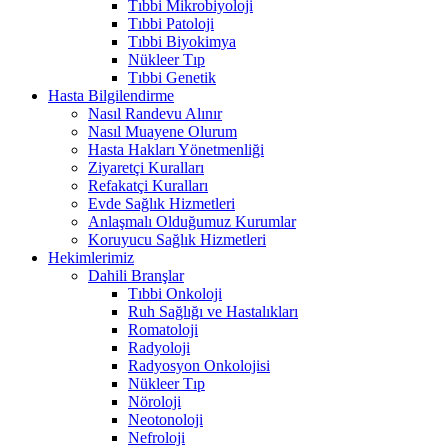
Tıbbi Mikrobiyoloji
Tıbbi Patoloji
Tıbbi Biyokimya
Nükleer Tıp
Tıbbi Genetik
Hasta Bilgilendirme
Nasıl Randevu Alınır
Nasıl Muayene Olurum
Hasta Hakları Yönetmenliği
Ziyaretçi Kuralları
Refakatçi Kuralları
Evde Sağlık Hizmetleri
Anlaşmalı Olduğumuz Kurumlar
Koruyucu Sağlık Hizmetleri
Hekimlerimiz
Dahili Branşlar
Tıbbi Onkoloji
Ruh Sağlığı ve Hastalıkları
Romatoloji
Radyoloji
Radyosyon Onkolojisi
Nükleer Tıp
Nöroloji
Neotonoloji
Nefroloji