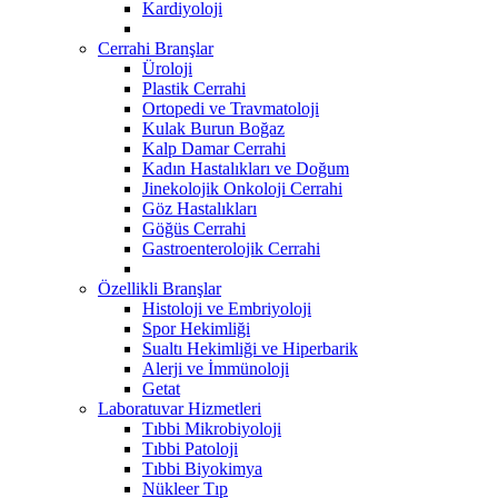
Kardiyoloji
Cerrahi Branşlar
Üroloji
Plastik Cerrahi
Ortopedi ve Travmatoloji
Kulak Burun Boğaz
Kalp Damar Cerrahi
Kadın Hastalıkları ve Doğum
Jinekolojik Onkoloji Cerrahi
Göz Hastalıkları
Göğüs Cerrahi
Gastroenterolojik Cerrahi
Özellikli Branşlar
Histoloji ve Embriyoloji
Spor Hekimliği
Sualtı Hekimliği ve Hiperbarik
Alerji ve İmmünoloji
Getat
Laboratuvar Hizmetleri
Tıbbi Mikrobiyoloji
Tıbbi Patoloji
Tıbbi Biyokimya
Nükleer Tıp