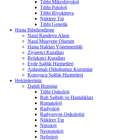
Tıbbi Mikrobiyoloji
Tıbbi Patoloji
Tıbbi Biyokimya
Nükleer Tıp
Tıbbi Genetik
Hasta Bilgilendirme
Nasıl Randevu Alınır
Nasıl Muayene Olurum
Hasta Hakları Yönetmenliği
Ziyaretçi Kuralları
Refakatçi Kuralları
Evde Sağlık Hizmetleri
Anlaşmalı Olduğumuz Kurumlar
Koruyucu Sağlık Hizmetleri
Hekimlerimiz
Dahili Branşlar
Tıbbi Onkoloji
Ruh Sağlığı ve Hastalıkları
Romatoloji
Radyoloji
Radyosyon Onkolojisi
Nükleer Tıp
Nöroloji
Neotonoloji
Nefroloji