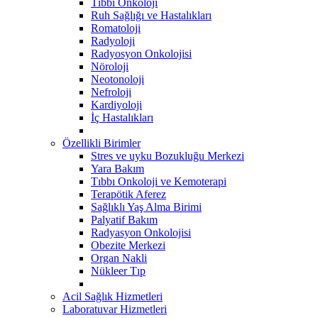
Tıbbi Onkoloji
Ruh Sağlığı ve Hastalıkları
Romatoloji
Radyoloji
Radyosyon Onkolojisi
Nöroloji
Neotonoloji
Nefroloji
Kardiyoloji
İç Hastalıkları
Özellikli Birimler
Stres ve uyku Bozukluğu Merkezi
Yara Bakım
Tıbbı Onkoloji ve Kemoterapi
Terapötik Aferez
Sağlıklı Yaş Alma Birimi
Palyatif Bakım
Radyasyon Onkolojisi
Obezite Merkezi
Organ Nakli
Nükleer Tıp
Acil Sağlık Hizmetleri
Laboratuvar Hizmetleri