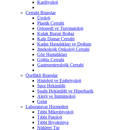
Kardiyoloji
Cerrahi Branşlar
Üroloji
Plastik Cerrahi
Ortopedi ve Travmatoloji
Kulak Burun Boğaz
Kalp Damar Cerrahi
Kadın Hastalıkları ve Doğum
Jinekolojik Onkoloji Cerrahi
Göz Hastalıkları
Göğüs Cerrahi
Gastroenterolojik Cerrahi
Özellikli Branşlar
Histoloji ve Embriyoloji
Spor Hekimliği
Sualtı Hekimliği ve Hiperbarik
Alerji ve İmmünoloji
Getat
Laboratuvar Hizmetleri
Tıbbi Mikrobiyoloji
Tıbbi Patoloji
Tıbbi Biyokimya
Nükleer Tıp