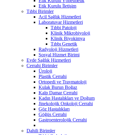
Etik Kurulu Yönetmelik
Etik Kurulu İletişim
Tıbbi Birimler
Acil Sağlık Hizmetleri
Laboratuvar Hizmetleri
Tıbbi Patoloji
Klinik Mikrobiyoloji
Klinik Biyokimya
Tıbbı Genetik
Radyoloji Hizmetleri
Sosyal Hizmet Birimi
Evde Sağlık Hizmetleri
Cerrahi Birimler
Üroloji
Plastik Cerrahi
Ortopedi ve Travmatoloji
Kulak Burun Boğaz
Kalp Damar Cerrahi
Kadın Hastalıkları ve Doğum
Jinekolojik Onkoloji Cerrahi
Göz Hastalıkları
Göğüs Cerrahi
Gastroenterolojik Cerrahi
Dahili Birimler