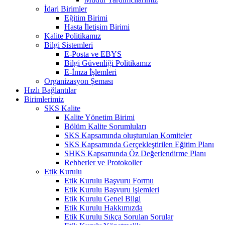
İdari Birimler
Eğitim Birimi
Hasta İletişim Birimi
Kalite Politikamız
Bilgi Sistemleri
E-Posta ve EBYS
Bilgi Güvenliği Politikamız
E-İmza İşlemleri
Organizasyon Şeması
Hızlı Bağlantılar
Birimlerimiz
SKS Kalite
Kalite Yönetim Birimi
Bölüm Kalite Sorumluları
SKS Kapsamında oluşturulan Komiteler
SKS Kapsamında Gerçekleştirilen Eğitim Planı
SHKS Kapsamında Öz Değerlendirme Planı
Rehberler ve Protokoller
Etik Kurulu
Etik Kurulu Başvuru Formu
Etik Kurulu Başvuru işlemleri
Etik Kurulu Genel Bilgi
Etik Kurulu Hakkımızda
Etik Kurulu Sıkça Sorulan Sorular