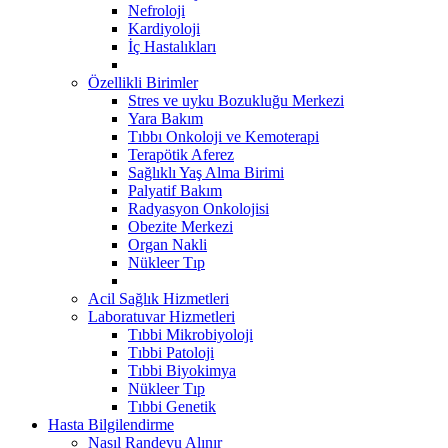
Nefroloji
Kardiyoloji
İç Hastalıkları
Özellikli Birimler
Stres ve uyku Bozukluğu Merkezi
Yara Bakım
Tıbbı Onkoloji ve Kemoterapi
Terapötik Aferez
Sağlıklı Yaş Alma Birimi
Palyatif Bakım
Radyasyon Onkolojisi
Obezite Merkezi
Organ Nakli
Nükleer Tıp
Acil Sağlık Hizmetleri
Laboratuvar Hizmetleri
Tıbbi Mikrobiyoloji
Tıbbi Patoloji
Tıbbi Biyokimya
Nükleer Tıp
Tıbbi Genetik
Hasta Bilgilendirme
Nasıl Randevu Alınır