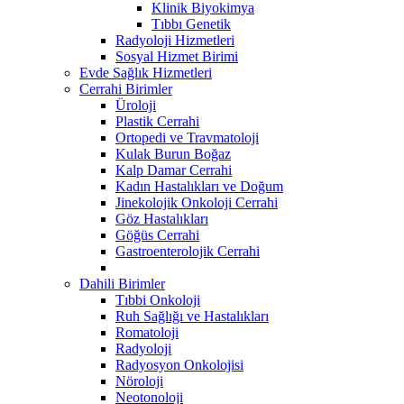
Klinik Biyokimya
Tıbbı Genetik
Radyoloji Hizmetleri
Sosyal Hizmet Birimi
Evde Sağlık Hizmetleri
Cerrahi Birimler
Üroloji
Plastik Cerrahi
Ortopedi ve Travmatoloji
Kulak Burun Boğaz
Kalp Damar Cerrahi
Kadın Hastalıkları ve Doğum
Jinekolojik Onkoloji Cerrahi
Göz Hastalıkları
Göğüs Cerrahi
Gastroenterolojik Cerrahi
Dahili Birimler
Tıbbi Onkoloji
Ruh Sağlığı ve Hastalıkları
Romatoloji
Radyoloji
Radyosyon Onkolojisi
Nöroloji
Neotonoloji