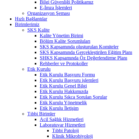
Bilgi Güvenliği Politikamız
E-İmza İşlemleri
Organizasyon Şeması
Hızlı Bağlantılar
Birimlerimiz
SKS Kalite
Kalite Yönetim Birimi
Bölüm Kalite Sorumluları
SKS Kapsamında oluşturulan Komiteler
SKS Kapsamında Gerçekleştirilen Eğitim Planı
SHKS Kapsamında Öz Değerlendirme Planı
Rehberler ve Protokoller
Etik Kurulu
Etik Kurulu Başvuru Formu
Etik Kurulu Başvuru işlemleri
Etik Kurulu Genel Bilgi
Etik Kurulu Hakkımızda
Etik Kurulu Sıkça Sorulan Sorular
Etik Kurulu Yönetmelik
Etik Kurulu İletişim
Tıbbi Birimler
Acil Sağlık Hizmetleri
Laboratuvar Hizmetleri
Tıbbi Patoloji
Klinik Mikrobiyoloji