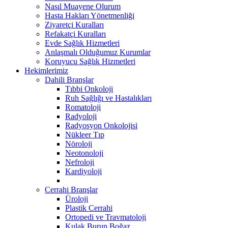
Nasıl Muayene Olurum
Hasta Hakları Yönetmenliği
Ziyaretçi Kuralları
Refakatçi Kuralları
Evde Sağlık Hizmetleri
Anlaşmalı Olduğumuz Kurumlar
Koruyucu Sağlık Hizmetleri
Hekimlerimiz
Dahili Branşlar
Tıbbi Onkoloji
Ruh Sağlığı ve Hastalıkları
Romatoloji
Radyoloji
Radyosyon Onkolojisi
Nükleer Tıp
Nöroloji
Neotonoloji
Nefroloji
Kardiyoloji
Cerrahi Branşlar
Üroloji
Plastik Cerrahi
Ortopedi ve Travmatoloji
Kulak Burun Boğaz