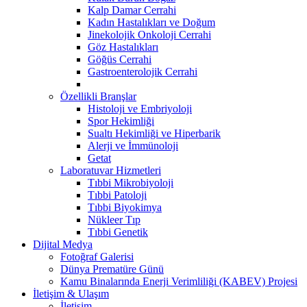
Kalp Damar Cerrahi
Kadın Hastalıkları ve Doğum
Jinekolojik Onkoloji Cerrahi
Göz Hastalıkları
Göğüs Cerrahi
Gastroenterolojik Cerrahi
Özellikli Branşlar
Histoloji ve Embriyoloji
Spor Hekimliği
Sualtı Hekimliği ve Hiperbarik
Alerji ve İmmünoloji
Getat
Laboratuvar Hizmetleri
Tıbbi Mikrobiyoloji
Tıbbi Patoloji
Tıbbi Biyokimya
Nükleer Tıp
Tıbbi Genetik
Dijital Medya
Fotoğraf Galerisi
Dünya Prematüre Günü
Kamu Binalarında Enerji Verimliliği (KABEV) Projesi
İletişim & Ulaşım
İletişim