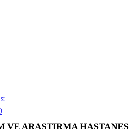
Ü
İM VE ARAŞTIRMA HASTANES