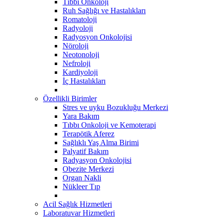
Tıbbi Onkoloji
Ruh Sağlığı ve Hastalıkları
Romatoloji
Radyoloji
Radyosyon Onkolojisi
Nöroloji
Neotonoloji
Nefroloji
Kardiyoloji
İç Hastalıkları
Özellikli Birimler
Stres ve uyku Bozukluğu Merkezi
Yara Bakım
Tıbbı Onkoloji ve Kemoterapi
Terapötik Aferez
Sağlıklı Yaş Alma Birimi
Palyatif Bakım
Radyasyon Onkolojisi
Obezite Merkezi
Organ Nakli
Nükleer Tıp
Acil Sağlık Hizmetleri
Laboratuvar Hizmetleri