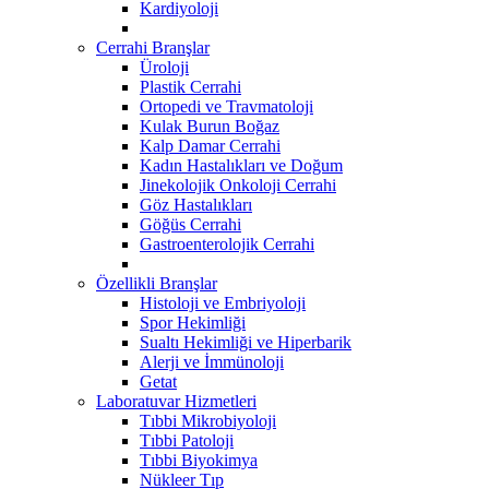
Kardiyoloji
Cerrahi Branşlar
Üroloji
Plastik Cerrahi
Ortopedi ve Travmatoloji
Kulak Burun Boğaz
Kalp Damar Cerrahi
Kadın Hastalıkları ve Doğum
Jinekolojik Onkoloji Cerrahi
Göz Hastalıkları
Göğüs Cerrahi
Gastroenterolojik Cerrahi
Özellikli Branşlar
Histoloji ve Embriyoloji
Spor Hekimliği
Sualtı Hekimliği ve Hiperbarik
Alerji ve İmmünoloji
Getat
Laboratuvar Hizmetleri
Tıbbi Mikrobiyoloji
Tıbbi Patoloji
Tıbbi Biyokimya
Nükleer Tıp