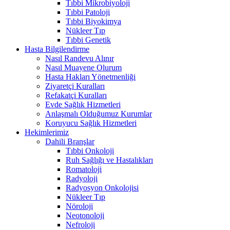
Tıbbi Mikrobiyoloji
Tıbbi Patoloji
Tıbbi Biyokimya
Nükleer Tıp
Tıbbi Genetik
Hasta Bilgilendirme
Nasıl Randevu Alınır
Nasıl Muayene Olurum
Hasta Hakları Yönetmenliği
Ziyaretçi Kuralları
Refakatçi Kuralları
Evde Sağlık Hizmetleri
Anlaşmalı Olduğumuz Kurumlar
Koruyucu Sağlık Hizmetleri
Hekimlerimiz
Dahili Branşlar
Tıbbi Onkoloji
Ruh Sağlığı ve Hastalıkları
Romatoloji
Radyoloji
Radyosyon Onkolojisi
Nükleer Tıp
Nöroloji
Neotonoloji
Nefroloji