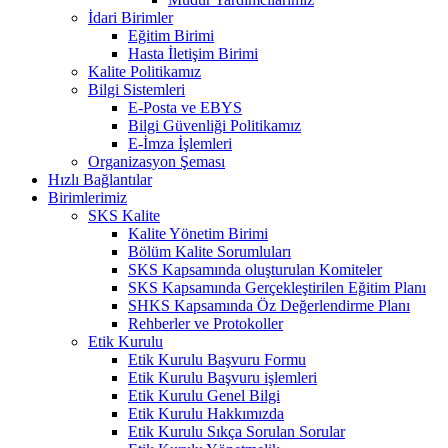
İdari Birimler
Eğitim Birimi
Hasta İletişim Birimi
Kalite Politikamız
Bilgi Sistemleri
E-Posta ve EBYS
Bilgi Güvenliği Politikamız
E-İmza İşlemleri
Organizasyon Şeması
Hızlı Bağlantılar
Birimlerimiz
SKS Kalite
Kalite Yönetim Birimi
Bölüm Kalite Sorumluları
SKS Kapsamında oluşturulan Komiteler
SKS Kapsamında Gerçekleştirilen Eğitim Planı
SHKS Kapsamında Öz Değerlendirme Planı
Rehberler ve Protokoller
Etik Kurulu
Etik Kurulu Başvuru Formu
Etik Kurulu Başvuru işlemleri
Etik Kurulu Genel Bilgi
Etik Kurulu Hakkımızda
Etik Kurulu Sıkça Sorulan Sorular