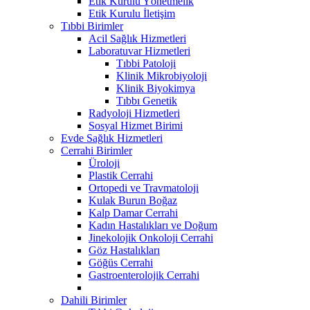
Etik Kurulu Yönetmelik
Etik Kurulu İletişim
Tıbbi Birimler
Acil Sağlık Hizmetleri
Laboratuvar Hizmetleri
Tıbbi Patoloji
Klinik Mikrobiyoloji
Klinik Biyokimya
Tıbbı Genetik
Radyoloji Hizmetleri
Sosyal Hizmet Birimi
Evde Sağlık Hizmetleri
Cerrahi Birimler
Üroloji
Plastik Cerrahi
Ortopedi ve Travmatoloji
Kulak Burun Boğaz
Kalp Damar Cerrahi
Kadın Hastalıkları ve Doğum
Jinekolojik Onkoloji Cerrahi
Göz Hastalıkları
Göğüs Cerrahi
Gastroenterolojik Cerrahi
Dahili Birimler