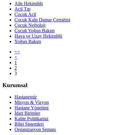
Aile Hekimliği
Acil Tıp
Çocuk Acil
Çocuk Kalp Damar Cerrahisi
Çocuk Nefroloji
Çocuk Yoğun Bakım
Hava ve Uzay Hekimliği
Yoğun Bakım
<<
<
1
2
3
Kurumsal
Hastanemiz
Misyon & Vizyon
Hastane Yönetimi
İdari Birimler
Kalite Politikamız
Bilgi Sistemleri
Organizasyon Şeması